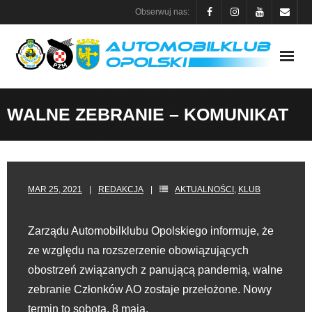
Skip
Obserwuj nas:
to
content
WALNE ZEBRANIE – KOMUNIKAT
MAR 25, 2021
REDAKCJA
AKTUALNOŚCI
,
KLUB
Zarządu Automobilklubu Opolskiego informuje, że
ze względu na rozszerzenie obowiązujących
obostrzeń związanych z panującą pandemią, walne
zebranie Członków AO zostaje przełożone. Nowy
termin to sobota, 8 maja.