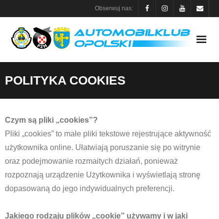
Skip
Obserwuj nas:
to
content
POLITYKA COOKIES
Czym są pliki „cookies”?
Pliki „cookies” to małe pliki tekstowe rejestrujące aktywność
użytkownika online. Ułatwiają poruszanie się po witrynie
oraz podejmowanie rozmaitych działań, ponieważ
rozpoznają urządzenie Użytkownika i wyświetlają stronę
dopasowaną do jego indywidualnych preferencji.
Jakiego rodzaju plików „cookie” używamy i w jaki