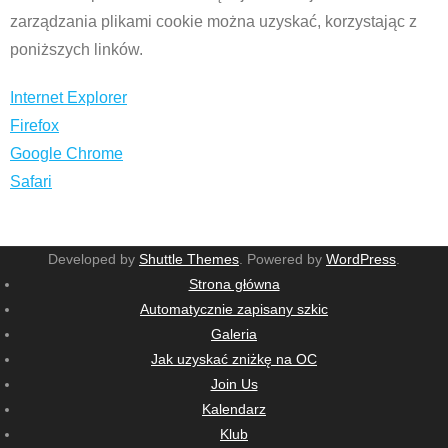
zarządzania plikami cookie można uzyskać, korzystając z
poniższych linków.
Internet Explorer
Firefox
Google Chrome
Safari
Developed by
Shuttle Themes
. Powered by
WordPress
.
Strona główna
Automatycznie zapisany szkic
Galeria
Jak uzyskać zniżkę na OC
Join Us
Kalendarz
Klub