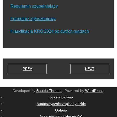
Regulamin uzupełniający
Formularz zgłoszeniowy
Klasyfikacja KRO 2024 po dwóch rundach
PREV
NEXT
Developed by
Shuttle Themes
. Powered by
WordPress
.
Strona główna
Automatycznie zapisany szkic
Galeria
Jak uzyskać zniżkę na OC