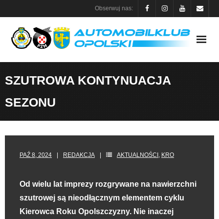
Skip
Obserwuj nas:
to
content
SZUTROWA KONTYNUACJA
SEZONU
PAŹ 8, 2024
REDAKCJA
AKTUALNOŚCI
,
KRO
Od wielu lat imprezy rozgrywane na nawierzchni
szutrowej są nieodłącznym elementem cyklu
Kierowca Roku Opolszczyzny. Nie inaczej