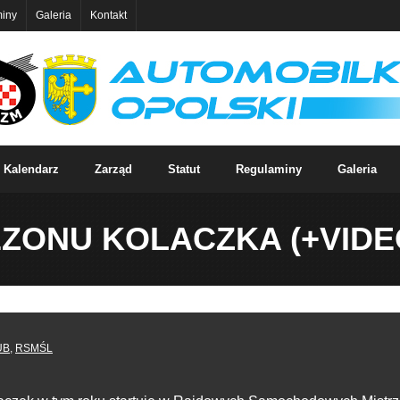
iny
Galeria
Kontakt
Kalendarz
Zarząd
Statut
Regulaminy
Galeria
EZONU KOLACZKA (+VIDE
UB
,
RSMŚL