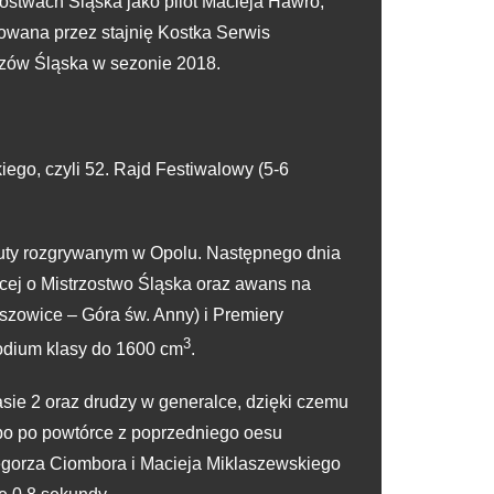
stwach Śląska jako pilot Macieja Hawro,
towana przez stajnię Kostka Serwis
rzów Śląska w sezonie 2018.
go, czyli 52. Rajd Festiwalowy (5-6
iuty rozgrywanym w Opolu. Następnego dnia
ącej o Mistrzostwo Śląska oraz awans na
eszowice – Góra św. Anny) i Premiery
3
podium klasy do 1600 cm
.
asie 2 oraz drudzy w generalce, dzięki czemu
, bo po powtórce z poprzedniego oesu
zegorza Ciombora i Macieja Miklaszewskiego