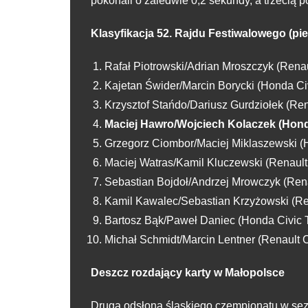
pokonali o zaledwie 0,2 sekundy, a trzecią p
Klasyfikacja 52. Rajdu Festiwalowego (pi
Rafał Piotrowski/Adrian Mroszczyk (Renault
Kajetan Świder/Marcin Borycki (Honda Civi
Krzysztof Stańdo/Dariusz Gurdziołek (Renau
Maciej Hawro/Wojciech Kolaczek (Honda C
Grzegorz Ciombor/Maciej Miklaszewski (Ho
Maciej Watras/Kamil Kluczewski (Renault C
Sebastian Bojdoł/Andrzej Mrowczyk (Rena
Kamil Kawalec/Sebastian Krzyżowski (Ren
Bartosz Bąk/Paweł Daniec (Honda Civic Ty
Michał Schmidt/Marcin Lentner (Renault Cli
Deszcz rozdający karty w Małopolsce
Drugą odsłoną śląskiego czempionatu w sezon