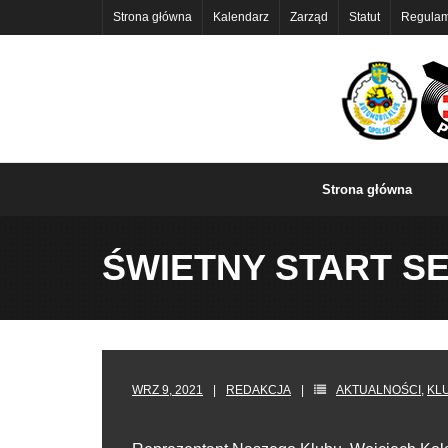
Skip
Strona główna
Kalendarz
Zarząd
Statut
Regulam
to
content
Strona główna
ŚWIETNY START S
WRZ 9, 2021
REDAKCJA
AKTUALNOŚCI
,
KL