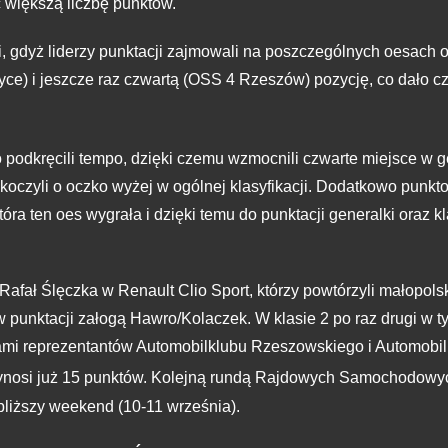
ć większą liczbę punktów.
i, gdyż liderzy punktacji zajmowali na poszczególnych oesach 
ce) i jeszcze raz czwartą (OSS 4 Rzeszów) pozycję, co dało c
 podkręcili tempo, dzięki czemu wzmocnili czwarte miejsce w g
koczyli o oczko wyżej w ogólnej klasyfikacji. Dodatkowo punkt
tóra ten oes wygrała i dzięki temu do punktacji generalki oraz 
i Rafał Ślęczka w Renault Clio Sport, którzy powtórzyli małopols
w punktacji załogą Hawro/Kolaczek. W klasie 2 po raz drugi w ty
lami reprezentantów Automobilklubu Rzeszowskiego i Automobi
 wynosi już 15 punktów. Kolejną rundą Rajdowych Samochodowyc
bliższy weekend (10-11 września).