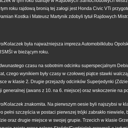
czek w tym roku startuje w Rajdowych Samochodowych Mistrzo
tym roku rajdową bronią tej załogi jest Honda Civic VTi przygo
amian Kostka i Mateusz Martynik zdobyli tytuł Rajdowych Mist
/Kolaczek była najważniejsza impreza Automobilklubu Opolskie
 RSMŚl w bieżącym roku.
d dwunastego czasu na sobotnim odcinku superspecjalnym Deb
trat, czego wynikiem były czasy w czołowej piątce stawki walcz
jsce w klasie 2. Drugie przejazdy odcinków Superjedynki (Zdzi
ji generalnej (awans z 10. na 6. miejsce) oraz wskoczenie na 
o/Kolaczek znakomita. Na pierwszym oesie byli najszybsi w kl
 pełni szczęścia w postaci pierwszej trójki zabrakło niewiele
zie oraz drugie miejsce w swojej grupie. Trzecich w klasie Gr