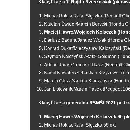
Klasyfikacja 7. Rajdu Rzeszowiak (pierws
Michał Rokita/Rafał Ślęczka (Renault Clio 
Kajetan Świder/Marcin Borycki (Honda Civi
Maciej Hawro/Wojciech Kolaczek (Honda C
Dariusz Badura/Janusz Wołek (Honda Civic
Konrad Dukat/Mieczysław Kalczyński (Renau
Szymon Kalczyński/Rafał Goldman (Honda C
Adrian Jurasz/Tomasz Tkacz (Renault Clio 
Kamil Kawalec/Sebastian Krzyżowski (Ren
Marcin Gluza/Kamila Klaczańska (Honda Ci
Jan Listewnik/Marcin Pasek (Peugeot 106 
Klasyfikacja generalna RSMŚl 2021 po trz
Maciej Hawro/Wojciech Kolaczek 60 pk
Michał Rokita/Rafał Ślęczka 56 pkt