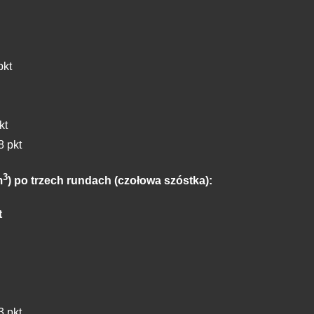
pkt
kt
8 pkt
3
m
) po trzech rundach (czołowa szóstka):
t
3 pkt