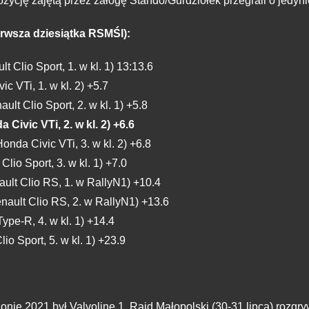
ozycję zajętą przez załogę Stańdo/Gurdziołek przegrali o jedyn
erwsza dziesiątka RSMŚl):
 Clio Sport, 1. w kl. 1) 13:13.6
c VTi, 1. w kl. 2) +5.7
lt Clio Sport, 2. w kl. 1) +5.8
ivic VTi, 2. w kl. 2) +6.6
nda Civic VTi, 3. w kl. 2) +6.8
lio Sport, 3. w kl. 1) +7.0
ult Clio RS, 1. w RallyN1) +10.4
ault Clio RS, 2. w RallyN1) +13.6
pe-R, 4. w kl. 1) +14.4
o Sport, 5. w kl. 1) +23.9
ie 2021 był Valvoline 1. Rajd Małopolski (30-31 lipca) rozgryw