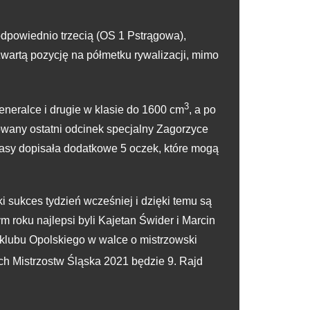
odpowiednio trzecią (OS 1 Pstrągowa),
zwartą pozycję na półmetku rywalizacji, mimo
3
eneralce i drugie w klasie do 1600 cm
, a po
owany ostatni odcinek specjalny Zagorzyce
klasy dopisała dodatkowe 5 oczek, które mogą
ki sukces tydzień wcześniej i dzięki temu są
m roku najlepsi byli Kajetan Świder i Marcin
lklubu Opolskiego w walce o mistrzowski
h Mistrzostw Śląska 2021 będzie 9. Rajd