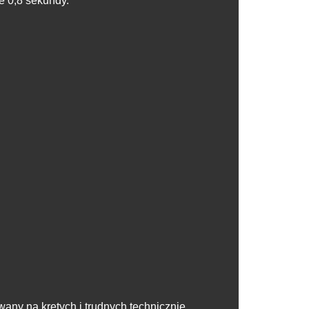
ie 0,8 sekundy.
any na krętych i trudnych technicznie