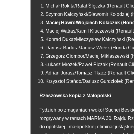
Michał Rokita/Rafał Ślęczka (Renault Clio 
Szymon Kalczyński/Sławomir Kołodziej (Ho
Maciej Hawro/Wojciech Kolaczek (Honda C
Maciej Watras/Kamil Kluczewski (Renault C
Konrad Dukat/Mieczysław Kalczyński (Renau
Dariusz Badura/Janusz Wołek (Honda Civic
Grzegorz Ciombor/Maciej Miklaszewski (Ho
Łukasz Mrozek/Paweł Piczak (Renault Clio 
Adrian Jurasz/Tomasz Tkacz (Renault Clio 
Krzysztof Stańdo/Dariusz Gurdziołek (Renau
Rzeszowska kopia z Małopolski
Tydzień po zmaganiach wokół Suchej Beskidzk
rozgrywany w ramach MARMA 30. Rajdu Rzes
do opolskiej i małopolskiej eliminacji śląs