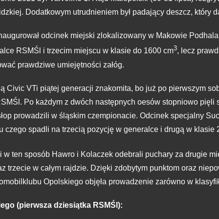
dzkiej. Dodatkowym utrudnieniem był padający deszcz, który d
naugurował odcinek miejski zlokalizowany w Makowie Podhalań
3
ralce RSMŚl i trzecim miejscu w klasie do 1600 cm
, lecz praw
ować prawdziwe umiejętności załóg.
ą Civic VTi piątej generacji znakomita, bo już po pierwszym s
 RSMŚl. Po każdym z dwóch następnych oesów stopniowo pięli się
słop prowadzili w śląskim czempionacie. Odcinek specjalny S
u czego spadli na trzecią pozycję w generalce i drugą w klasie 
 i w ten sposób Hawro i Kolaczek odebrali puchary za drugie m
az trzecie w całym rajdzie. Dzięki zdobytym punktom oraz niep
obilklubu Opolskiego objęła prowadzenie zarówno w klasyfikacj
iego (pierwsza dziesiątka RSMŚl):