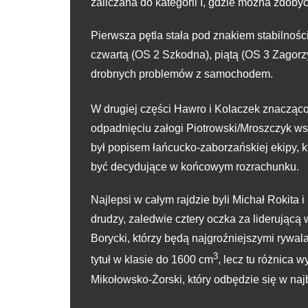
zaliczana do kategorii I, gdzie można zdoby
Pierwsza pętla stała pod znakiem stabilnośc
czwartą (OS 2 Szkodna), piątą (OS 3 Zagorzy
drobnych problemów z samochodem.
W drugiej części Hawro i Kolaczek znacząco
odpadnięciu załogi Piotrowski/Mroszczyk ws
był popisem łańcucko-zaborzańskiej ekipy, k
być decydujące w końcowym rozrachunku.
Najlepsi w całym rajdzie byli Michał Rokita 
drudzy, zaledwie cztery oczka za liderującą 
Borycki, którzy będą najgroźniejszymi rywa
3
tytuł w klasie do 1600 cm
, lecz tu różnica
Mikołowsko-Żorski, który odbędzie się w naj