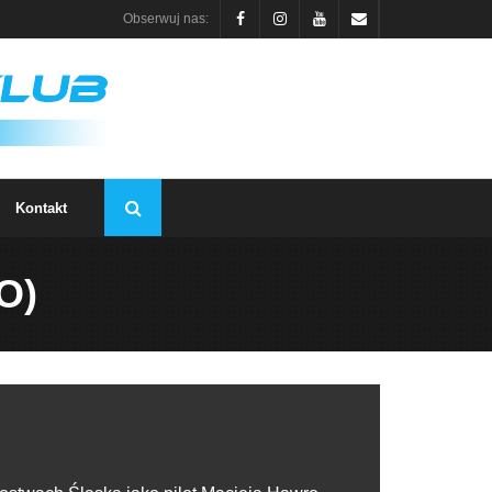
Obserwuj nas:
Kontakt
O)