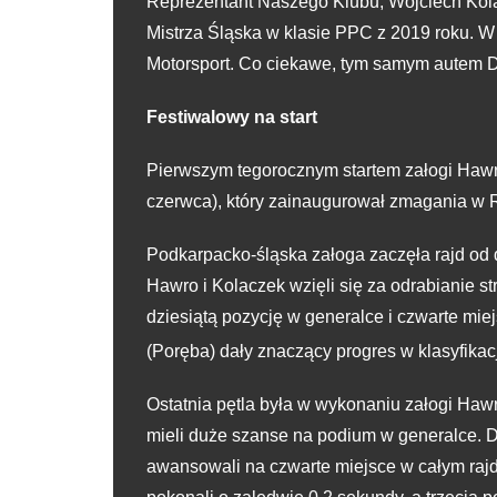
Reprezentant Naszego Klubu, Wojciech Kola
Mistrza Śląska w klasie PPC z 2019 roku. W 
Motorsport. Co ciekawe, tym samym autem D
Festiwalowy na start
Pierwszym tegorocznym startem załogi Hawro
czerwca), który zainaugurował zmagania w
Podkarpacko-śląska załoga zaczęła rajd o
Hawro i Kolaczek wzięli się za odrabianie s
dziesiątą pozycję w generalce i czwarte mie
(Poręba) dały znaczący progres w klasyfikac
Ostatnia pętla była w wykonaniu załogi Hawr
mieli duże szanse na podium w generalce. Do
awansowali na czwarte miejsce w całym rajd