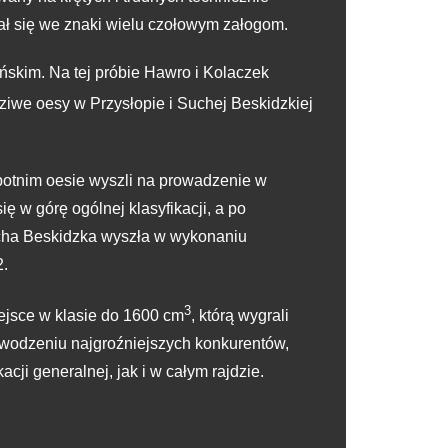
ał się we znaki wielu czołowym załogom.
skim. Na tej próbie Hawro i Kolaczek
dziwe oesy w Przysłopie i Suchej Beskidzkiej
obotnim oesie wyszli na prowadzenie w
 w górę ogólnej klasyfikacji, a po
ucha Beskidzka wyszła w wykonaniu
2.
3
iejsce w klasie do 1600 cm
, którą wygrali
owodzeniu najgroźniejszych konkurentów,
i generalnej, jak i w całym rajdzie.