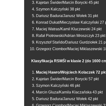
Kajetan Świder/Marcin Borycki 45 pkt
Szymon Kalczyński 38 pkt
Dariusz Badura/Janusz Wołek 31 pkt
Konrad Dukat/Mieczysław Kalczyński 27 
Maciej Watras/Kamil Kluczewski 24 pkt
Rafał Piotrowski/Adrian Mroszczyk 23 pkt
Krzysztof Stańdo/Dariusz Gurdziołek 21 p
Grzegorz Ciombor/Maciej Miklaszewski 1
Klasyfikacja RSMŚl w klasie 2 (do 1600 c
Maciej Hawro/Wojciech Kolaczek 72 pk
Kajetan Świder/Marcin Borycki 57 pkt
Szymon Kalczyński 46 pkt
Marcin Gluza/Kamila Klaczańska 43 pkt
Dariusz Badura/Janusz Wołek 42 pkt
Grzegorz Ciombor/Maciej Miklaszewski 3