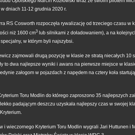
lubu Opolskiego Marcin Kozłowski wraz ze swoim pilotem Mic
ę w dniach 11-12 grudnia 2020 r.
a RS Cosworth rozpoczęła rywalizację od trzeciego czasu w k
3
ości niż 1600 cm
lub silnikami z doładowaniem), a na kolejnyc
specjalny, w którym byli najszybsi.
icz zajmowali drugą pozycję w klasie ze stratą niecałych 10
 to dwa najlepsze wyniki i awans na pierwsze miejsce w klasie
jedynie załogom w pojazdach z napędem na cztery koła startuj
yterium Toru Modlin do którego zaproszono 35 najlepszych zał
ekko padającym deszczu uzyskała najlepszy czas w swojej klasi
Kryterium.
w i wieczornego Kryterium Toru Modlin wygrali Jari Huttunen i