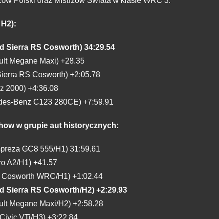
trzów Polski oraz Mistrzów Świata w klasie WRC 3.
 H2):
d Sierra RS Cosworth) 34:29.54
ult Megane Maxi) +28.35
Sierra RS Cosworth) +2:05.78
z 2000) +4:36.08
cedes-Benz C123 280CE) +7:59.91
Show w grupie aut historycznych:
mpreza GC8 555/H1) 31:59.61
ro A2/H1) +41.57
t Cosworth WRC/H1) +1:02.44
d Sierra RS Cosworth/H2) +2:29.93
ult Megane Maxi/H2) +2:58.28
ivic VTi/H3) +3:22.84