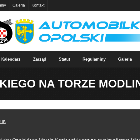
iny
Galeria
Kontakt
Kalendarz
Zarząd
Statut
Regulaminy
Galeria
IEGO NA TORZE MODLIN!
LUB