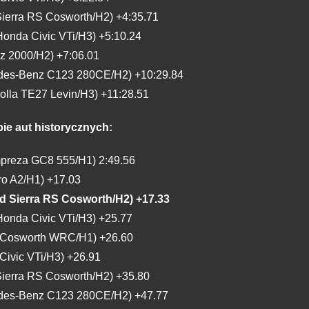
Sierra RS Cosworth/H2) +4:35.71
onda Civic VTi/H3) +5:10.24
z 2000/H2) +7:06.01
cedes-Benz C123 280CE/H2) +10:29.84
olla TE27 Levin/H3) +11:28.51
pie aut historycznych:
mpreza GC8 555/H1) 2:49.56
ro A2/H1) +17.03
d Sierra RS Cosworth/H2) +17.33
onda Civic VTi/H3) +25.77
t Cosworth WRC/H1) +26.60
Civic VTi/H3) +26.91
Sierra RS Cosworth/H2) +35.80
cedes-Benz C123 280CE/H2) +47.77