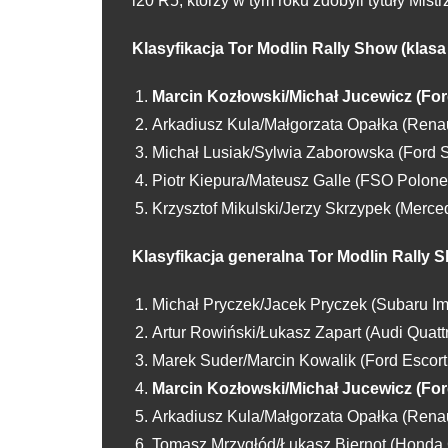
i20 R5, którzy w tym roku zdobyli tytuły Mis
Klasyfikacja Tor Modlin Rally Show (klasa
Marcin Kozłowski/Michał Jucewicz (For
Arkadiusz Kula/Małgorzata Opałka (Rena
Michał Lusiak/Sylwia Zaborowska (Ford 
Piotr Kiepura/Mateusz Galle (FSO Polone
Krzysztof Mikulski/Jerzy Skrzypek (Mer
Klasyfikacja generalna Tor Modlin Rally 
Michał Pryczek/Jacek Pryczek (Subaru I
Artur Rowiński/Łukasz Zapart (Audi Quatt
Marek Suder/Marcin Kowalik (Ford Escor
Marcin Kozłowski/Michał Jucewicz (For
Arkadiusz Kula/Małgorzata Opałka (Rena
Tomasz Mrzygłód/Łukasz Biernot (Honda C