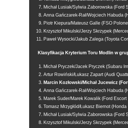
Michał Lusiak/Sylwia Zaborowska (Ford 
Anna Gańczarek-Rał/Wojciech Habuda (H
Piotr Kiepura/Mateusz Galle (FSO Polone
Krzysztof Mikulski/Jerzy Skrzypek (Mer
Paweł Wysocki/Jakub Zalega (Toyota Cor
Klasyfikacja Kryterium Toru Modlin w gru
Michał Pryczek/Jacek Pryczek (Subaru I
Artur Rowiński/Łukasz Zapart (Audi Quatt
Marcin Kozłowski/Michał Jucewicz (For
Anna Gańczarek-Rał/Wojciech Habuda (H
Marek Suder/Marek Kowalik (Ford Escor
Tomasz Mrzygłód/Łukasz Biernot (Honda 
Michał Lusiak/Sylwia Zaborowska (Ford 
Krzysztof Mikulski/Jerzy Skrzypek (Mer