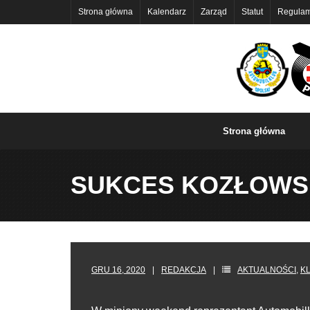
Skip
Strona główna
Kalendarz
Zarząd
Statut
Regulam
to
content
Strona główna
SUKCES KOZŁOWSK
GRU 16, 2020
REDAKCJA
AKTUALNOŚCI
,
K