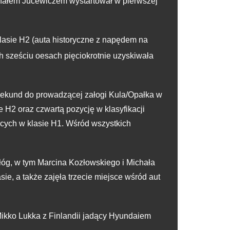
hałem Jucewiczem wystartował w pierwszej
lasie H2 (auta historyczne z napędem na
h sześciu oesach pięciokrotnie uzyskiwała
 sekund do prowadzącej załogi Kula/Opałka w
 H2 oraz czwartą pozycję w klasyfikacji
ących w klasie H1. Wśród wszystkich
óg, w tym Marcina Kozłowskiego i Michała
e, a także zajęła trzecie miejsce wśród aut
 Mikko Lukka z Finlandii jadący Hyundaiem