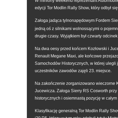
W miniony weekend reprezentant Automobilk
edycji Tor Modlin Rally Show, który odbył si
Załoga jadąca tylnonapędowym Fordem Sierr
jedną oś z silnikami wolnossącymi o pojemn
drugie czasy. Wyjątkiem był czwarty odcinek 
Na dwa oesy przed końcem Kozłowski i Jucew
Renault Megane Maxi, ale końcowe przejazdy
Samochodów Historycznych, w której ulegli 
uczestników zawodów zajęli 23. miejsce.
Na zakończenie zorganizowano wieczorne Kr
Jucewicza. Załoga Sierry RS Cosworth przy l
historycznych i osiemnastą pozycję w całym 
Klasyfikację generalną Tor Modlin Rally Sho